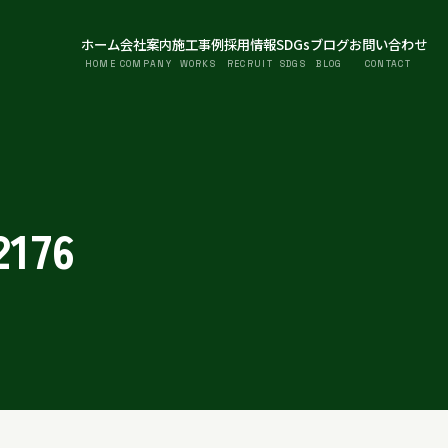
ホーム
会社案内
施工事例
採用情報
SDGs
ブログ
お問い合わせ
HOME
COMPANY
WORKS
RECRUIT
SDGS
BLOG
CONTACT
2176