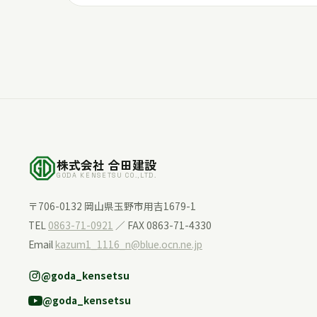
株式会社 合田建設
GODA KENSETSU CO.,LTD.
〒706-0132 岡山県玉野市用吉1679-1
TEL
0863-71-0921
／ FAX 0863-71-4330
Email
kazum1_1116_n@blue.ocn.ne.jp
@goda_kensetsu
@goda_kensetsu