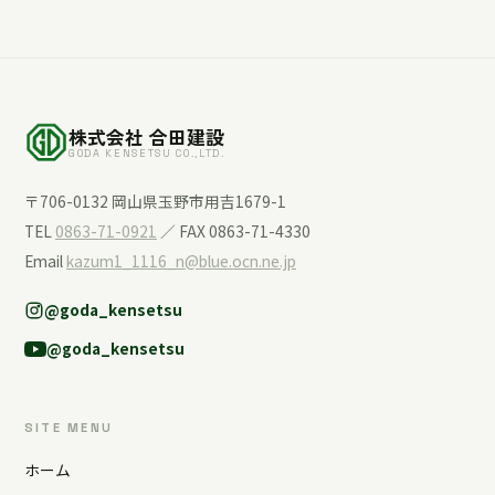
株式会社 合田建設
GODA KENSETSU CO.,LTD.
〒706-0132 岡山県玉野市用吉1679-1
TEL
0863-71-0921
／ FAX 0863-71-4330
Email
kazum1_1116_n@blue.ocn.ne.jp
@goda_kensetsu
@goda_kensetsu
SITE MENU
ホーム