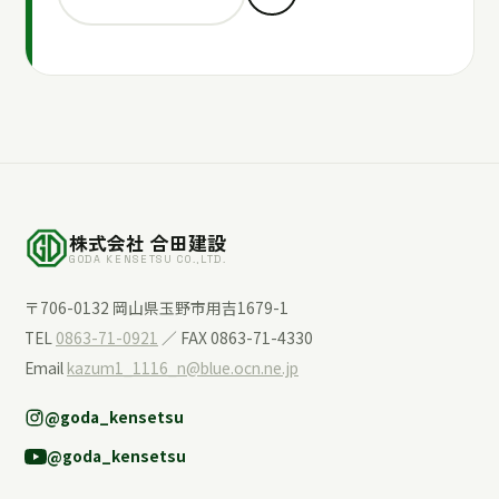
株式会社 合田建設
GODA KENSETSU CO.,LTD.
〒706-0132 岡山県玉野市用吉1679-1
TEL
0863-71-0921
／ FAX 0863-71-4330
Email
kazum1_1116_n@blue.ocn.ne.jp
@goda_kensetsu
@goda_kensetsu