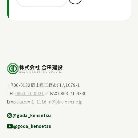
株式会社 合田建設
GODA KENSETSU CO.,LTD.
〒706-0132 岡山県玉野市用吉1679-1
TEL
0863-71-0921
／ FAX 0863-71-4330
Email
kazum1_1116_n@blue.ocn.ne.jp
@goda_kensetsu
@goda_kensetsu