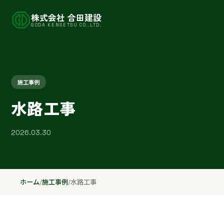
株式会社 合田建設
GODA KENSETSU CO.,LTD.
施工事例
水路工事
2026.03.30
ホーム
/
施工事例
/
水路工事