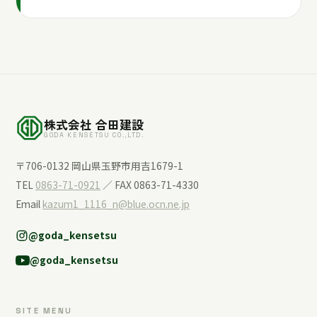
株式会社 合田建設
GODA KENSETSU CO.,LTD.
〒706-0132 岡山県玉野市用吉1679-1
TEL
0863-71-0921
／ FAX 0863-71-4330
Email
kazum1_1116_n@blue.ocn.ne.jp
@goda_kensetsu
@goda_kensetsu
SITE MENU