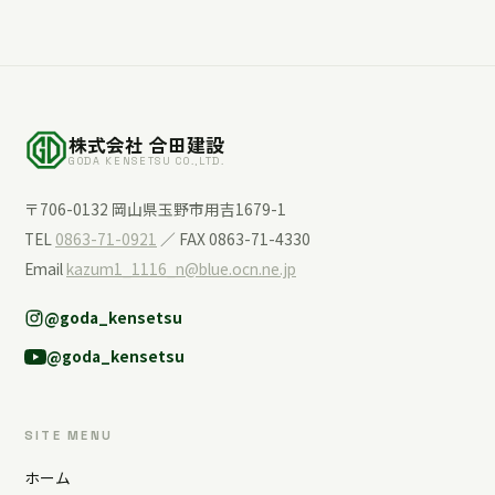
株式会社 合田建設
GODA KENSETSU CO.,LTD.
〒706-0132 岡山県玉野市用吉1679-1
TEL
0863-71-0921
／ FAX 0863-71-4330
Email
kazum1_1116_n@blue.ocn.ne.jp
@goda_kensetsu
@goda_kensetsu
SITE MENU
ホーム