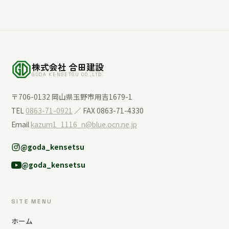
株式会社 合田建設
GODA KENSETSU CO.,LTD.
〒706-0132 岡山県玉野市用吉1679-1
TEL
0863-71-0921
／ FAX 0863-71-4330
Email
kazum1_1116_n@blue.ocn.ne.jp
@goda_kensetsu
@goda_kensetsu
SITE MENU
ホーム