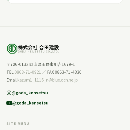
株式会社 合田建設
GODA KENSETSU CO.,LTD.
〒706-0132 岡山県玉野市用吉1679-1
TEL
0863-71-0921
／ FAX 0863-71-4330
Email
kazum1_1116_n@blue.ocn.ne.jp
@goda_kensetsu
@goda_kensetsu
SITE MENU