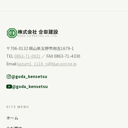
株式会社 合田建設
GODA KENSETSU CO.,LTD.
〒706-0132 岡山県玉野市用吉1679-1
TEL
0863-71-0921
／ FAX 0863-71-4330
Email
kazum1_1116_n@blue.ocn.ne.jp
@goda_kensetsu
@goda_kensetsu
SITE MENU
ホーム