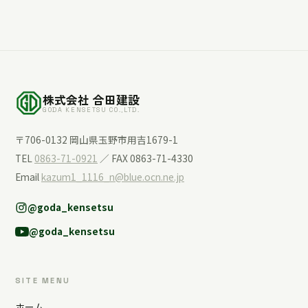
株式会社 合田建設
GODA KENSETSU CO.,LTD.
〒706-0132 岡山県玉野市用吉1679-1
TEL
0863-71-0921
／ FAX 0863-71-4330
Email
kazum1_1116_n@blue.ocn.ne.jp
@goda_kensetsu
@goda_kensetsu
SITE MENU
ホーム