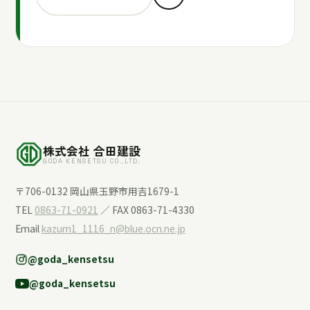
株式会社 合田建設
GODA KENSETSU CO.,LTD.
〒706-0132 岡山県玉野市用吉1679-1
TEL
0863-71-0921
／ FAX 0863-71-4330
Email
kazum1_1116_n@blue.ocn.ne.jp
@goda_kensetsu
@goda_kensetsu