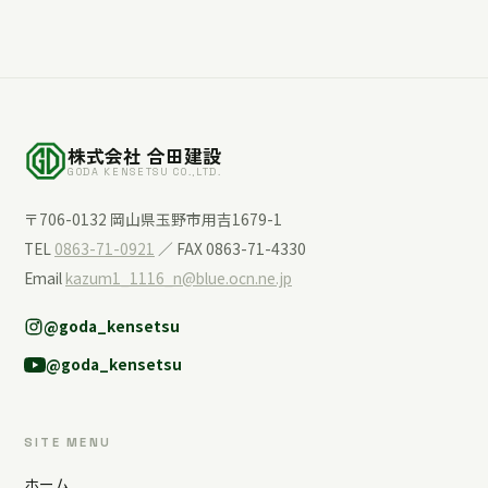
株式会社 合田建設
GODA KENSETSU CO.,LTD.
〒706-0132 岡山県玉野市用吉1679-1
TEL
0863-71-0921
／ FAX 0863-71-4330
Email
kazum1_1116_n@blue.ocn.ne.jp
@goda_kensetsu
@goda_kensetsu
SITE MENU
ホーム