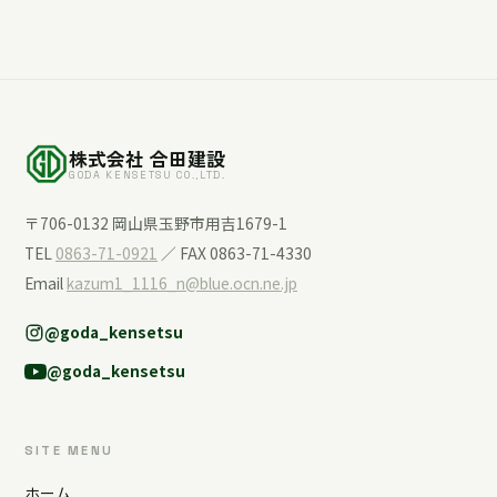
株式会社 合田建設
GODA KENSETSU CO.,LTD.
〒706-0132 岡山県玉野市用吉1679-1
TEL
0863-71-0921
／ FAX 0863-71-4330
Email
kazum1_1116_n@blue.ocn.ne.jp
@goda_kensetsu
@goda_kensetsu
SITE MENU
ホーム