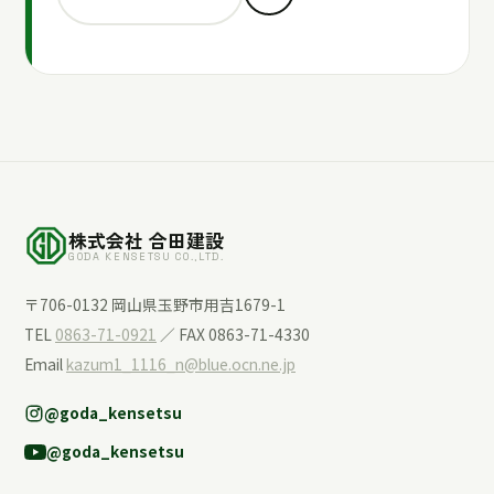
株式会社 合田建設
GODA KENSETSU CO.,LTD.
〒706-0132 岡山県玉野市用吉1679-1
TEL
0863-71-0921
／ FAX 0863-71-4330
Email
kazum1_1116_n@blue.ocn.ne.jp
@goda_kensetsu
@goda_kensetsu