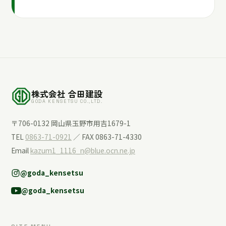
株式会社 合田建設
GODA KENSETSU CO.,LTD.
〒706-0132 岡山県玉野市用吉1679-1
TEL
0863-71-0921
／ FAX 0863-71-4330
Email
kazum1_1116_n@blue.ocn.ne.jp
@goda_kensetsu
@goda_kensetsu